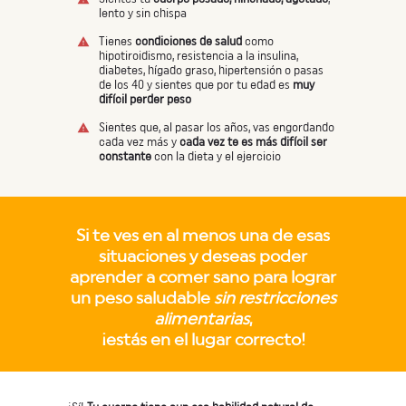
lento y sin chispa
Tienes
condiciones de salud
como
hipotiroidismo, resistencia a la insulina,
diabetes, hígado graso, hipertensión o pasas
de los 40 y sientes que por tu edad es
muy
difícil perder peso
Sientes que, al pasar los años, vas engordando
cada vez más y
cada vez te es más difícil ser
constante
con la dieta y el ejercicio
Si te ves en al menos una de esas
situaciones y deseas poder
aprender a comer sano para lograr
un peso saludable
sin restricciones
alimentarias
,
¡estás en el lugar correcto!