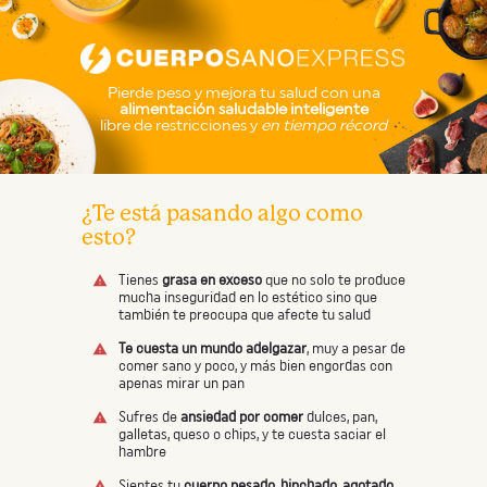
Pierde peso y mejora tu salud con una
alimentación saludable inteligente
libre de restricciones y
en tiempo récord
¿Te está pasando algo como
esto?
Tienes
grasa en exceso
que no solo te produce
mucha inseguridad en lo estético sino que
también te preocupa que afecte tu salud
Te cuesta un mundo adelgazar
, muy a pesar de
comer sano y poco, y más bien engordas con
apenas mirar un pan
Sufres de
ansiedad por comer
dulces, pan,
galletas, queso o chips, y te cuesta saciar el
hambre
Sientes tu
cuerpo pesado, hinchado, agotado
,